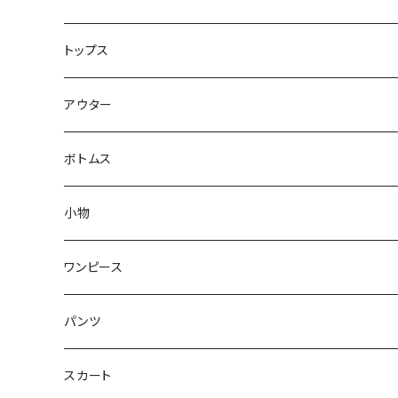
トップス
セーター
アウター
カットソー
パーカー
ボトムス
シャツ
ブルゾン
小物
ブラウス
シューズ
ワンピース
Tシャツ
パンツ
タンクトップ
スカート